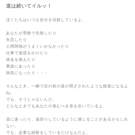
道は続いてイルッ！
ぼくたちはいつも自分を信頼しているよ。
あなたが
受験で失敗したり
失恋したり
人間関係がうまくいかなかったり
仕事で迷惑をかけたり
借金を抱えたり
事故にあったり
病気になったり・・・
そんなとき、
一瞬で目の前の道が
閉ざされたような錯覚になるよ
ね。
でも、
そうじゃないんだ。
どんなときでも
あなたの進むべき道を歩いているよ。
道に迷ったり、
遠回りしているように
感じることがあるかもしれ
ない。
でも、必要な経験をしているだけなんだよ。