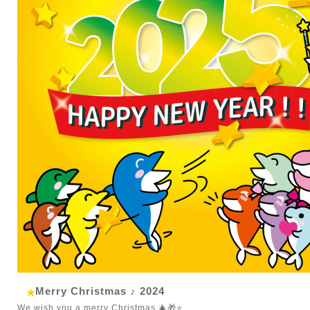
Merry Christmas ♪ 2024
We wish you a merry Christmas 🎄🎁⭐️