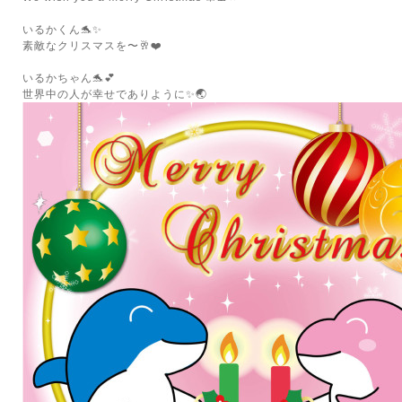
いるかくん🐬✨
素敵なクリスマスを〜🥂❤️
いるかちゃん🐬💕
世界中の人が幸せでありように✨🌏