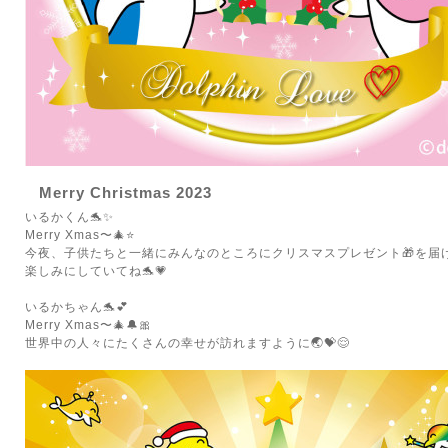
Merry Christmas 2023
いるかくん🐬✨
Merry Xmas〜🎄⭐️
今夜、子供たちと一緒にみんなのところにクリスマスプレゼント🎁を届けに行
楽しみにしていてね🐬💗
いるかちゃん🐬💕
Merry Xmas〜🎄🔔🎀
世界中の人々にたくさんの幸せが訪れますように🌏💝😌