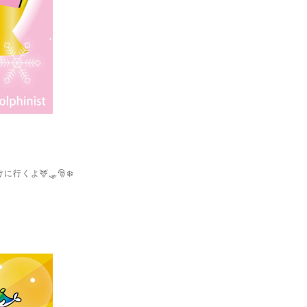
くよ🦌🛷🎅❄️