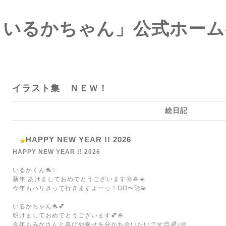
 いるかちゃん」公式ホー
介
イラスト集 ＮＥＷ！
絵日記
HAPPY NEW YEAR !! 2026
HAPPY NEW YEAR !! 2026
いるかくん🐬✨
新年 あけましておめでとうございます㊗️🎍☀️
今年もハリきって行きますよーっ！GO〜🚀💫
いるかちゃん🐬💕
明けましておめでとうございます💕🎍
今年もみなさんと喜びや幸せを分かち合いたいです😊🌈♪🩷