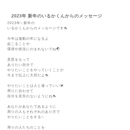
2023年 新年のいるかくんからのメッセージ
2023年✨新年の
いるかくんからのメッセージです🐬
今年は激動の年になるよ
起こることや
環境や状況にのまれないでね🌏
意思をもって
ありたい自分で
やりたいことをやっていくことが
今まで以上に大切だよ🐬
やりたいことは人と違っていい💓
周りに合わせて
自分を見失わないようにね🐬
あなたがあなたであるように
周りの人もそれぞれのあり方で
やりたいことをする✨
周りの人たちのことを