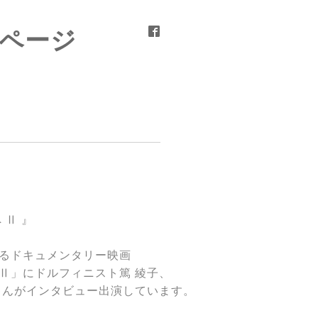
ムページ
 Ⅱ 』
るドキュメンタリー映画
Ⅱ」にドルフィニスト篤 綾子、
ゃんがインタビュー出演しています。