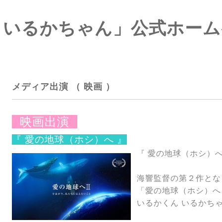
 いるかちゃん」公式ホー
介
メディア出演 （ 映画 ）
映画出演
『 愛の地球（ホシ）へ 』
『 愛の地球（ホシ）へ
海響監督の第２作とな
「愛の地球（ホシ）へ
いるかくん いるかち