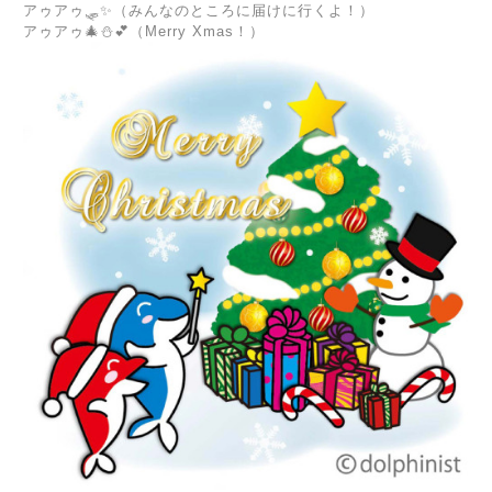
アゥアゥ🛷✨（みんなのところに届けに行くよ！）
アゥアゥ🎄⛄️💕（Merry Xmas！）