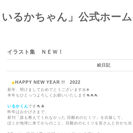
 いるかちゃん」公式ホー
介
イラスト集 ＮＥＷ！
絵日記
HAPPY NEW YEAR !! 2022
新年、明けましておめでとうございます
㊗️🎍
本年もひとっつよろしくお願いいたします
🐬🐬🐬
いるかくん
です🐬🎩
昨年はおかげさまで、
新刊「誰も教えてくれなかった 目醒めのヒミツ」を出版して、
ぼくが地球に来てからのこと、目醒めのヒミツを皆さんと分かち合