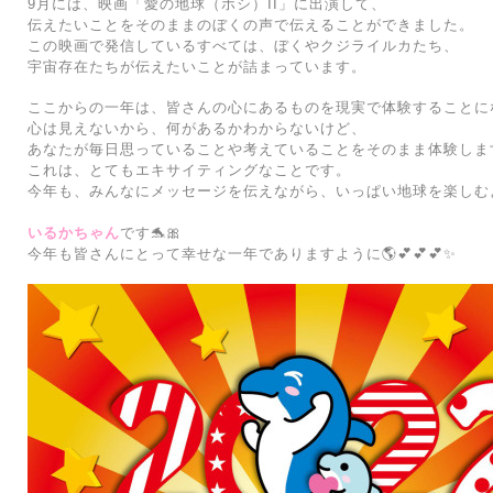
9月には、映画「愛の地球（ホシ）II」に出演して、
伝えたいことをそのままのぼくの声で伝えることができました。
この映画で発信しているすべては、ぼくやクジライルカたち、
宇宙存在たちが伝えたいことが詰まっています。
ここからの一年は、皆さんの心にあるものを現実で体験することに
心は見えないから、何があるかわからないけど、
あなたが毎日思っていることや考えていることをそのまま体験しま
これは、とてもエキサイティングなことです。
今年も、みんなにメッセージを伝えながら、いっぱい地球を楽しむよ
いるかちゃん
です🐬🎀
今年も皆さんにとって幸せな一年でありますように🌎💕💕💕✨